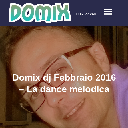
Skip
to
Disk jockey
content
Domix dj Febbraio 2016
– La dance melodica