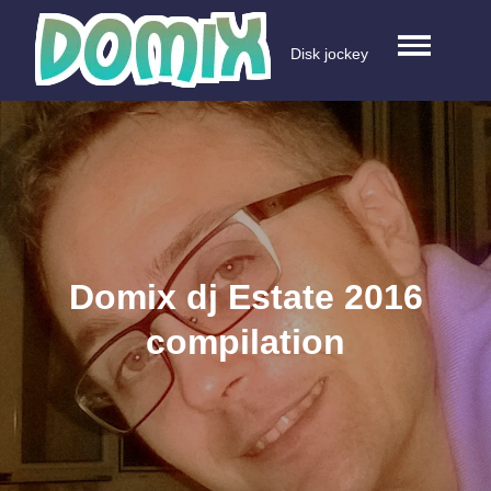
Skip
to
Disk jockey
content
Domix dj Estate 2016
compilation