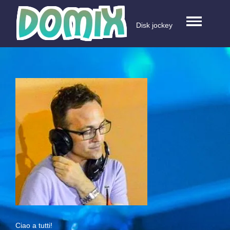
Skip
to
Disk jockey
content
Ciao a tutti!