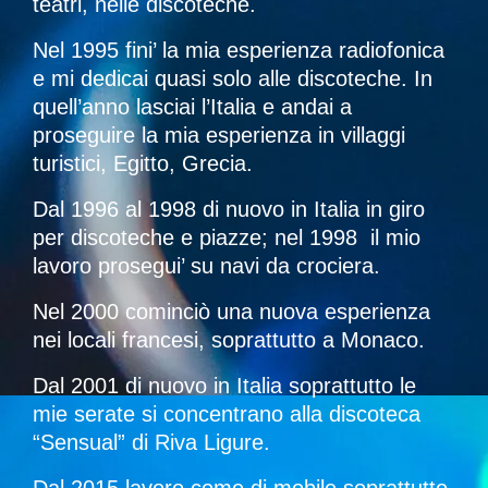
teatri, nelle discoteche.
Nel 1995 fini’ la mia esperienza radiofonica
e mi dedicai quasi solo alle discoteche. In
quell’anno lasciai l’Italia e andai a
proseguire la mia esperienza in villaggi
turistici, Egitto, Grecia.
Dal 1996 al 1998 di nuovo in Italia in giro
per discoteche e piazze; nel 1998 il mio
lavoro prosegui’ su navi da crociera.
Nel 2000 cominciò una nuova esperienza
nei locali francesi, soprattutto a Monaco.
Dal 2001 di nuovo in Italia soprattutto le
mie serate si concentrano alla discoteca
“Sensual” di Riva Ligure.