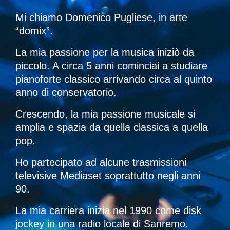
Mi chiamo Domenico Pugliese, in arte
“domix”.
La mia passione per la musica iniziò da
piccolo. A circa 5 anni cominciai a studiare
pianoforte classico arrivando circa al quinto
anno di conservatorio.
Crescendo, la mia passione musicale si
amplia e spazia da quella classica a quella
pop.
Ho partecipato ad alcune trasmissioni
televisive Mediaset soprattutto negli anni
90.
La mia carriera inizia nel 1990 come disk
jockey in una radio locale di Sanremo.