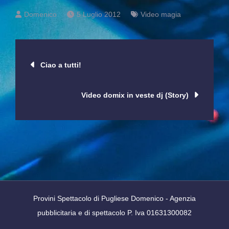
5 Luglio 2012
Video magia
Navigazione
Ciao a tutti!
articoli
Video domix in veste dj (Story)
Provini Spettacolo di Pugliese Domenico - Agenzia
pubblicitaria e di spettacolo P. Iva 01631300082