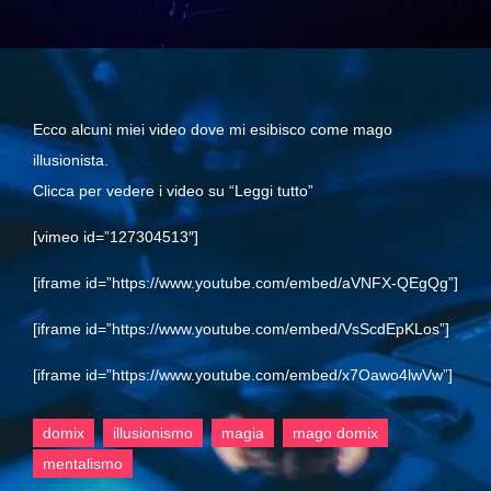
Ecco alcuni miei video dove mi esibisco come mago
illusionista.
Clicca per vedere i video su “Leggi tutto”
[vimeo id=”127304513″]
[iframe id=”https://www.youtube.com/embed/aVNFX-QEgQg”]
[iframe id=”https://www.youtube.com/embed/VsScdEpKLos”]
[iframe id=”https://www.youtube.com/embed/x7Oawo4lwVw”]
domix
illusionismo
magia
mago domix
mentalismo